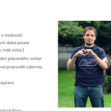
 s možností
vní doba pouze
y máš volno)
den placeného volna!
 na pracovišti zdarma,
 zaučení
chozí lince