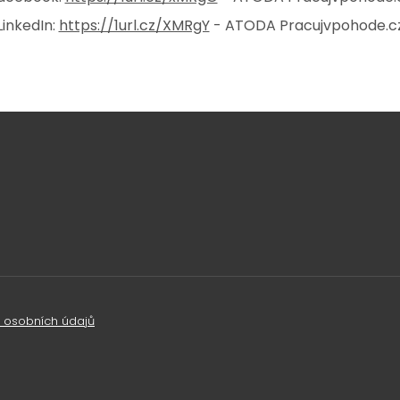
LinkedIn:
https://1url.cz/XMRgY
- ATODA Pracujvpohode.c
 osobních údajů