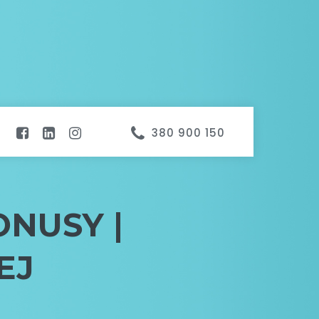

380 900 150



ONUSY |
EJ