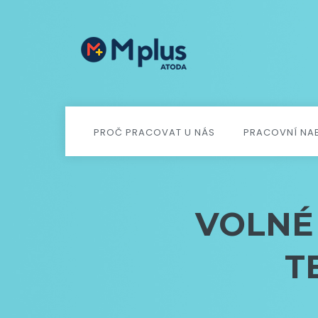
PROČ PRACOVAT U NÁS
PRACOVNÍ NA
VOLNÉ 
T