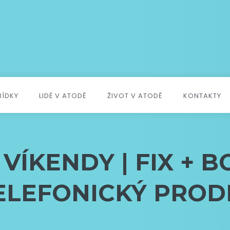
BÍDKY
LIDÉ V ATODĚ
ŽIVOT V ATODĚ
KONTAKTY
VÍKENDY | FIX + B
ELEFONICKÝ PROD