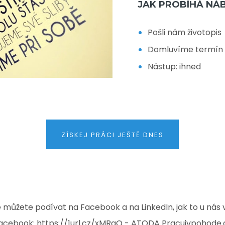
JAK PROBÍHÁ NÁ
Pošli nám životopis
Domluvíme termín p
Nástup: ihned
ZÍSKEJ PRÁCI JEŠTĚ DNES
můžete podívat na Facebook a na LinkedIn, jak to u nás ve
acebook:
https://1url.cz/xMRgO
- ATODA Pracujvpohode.