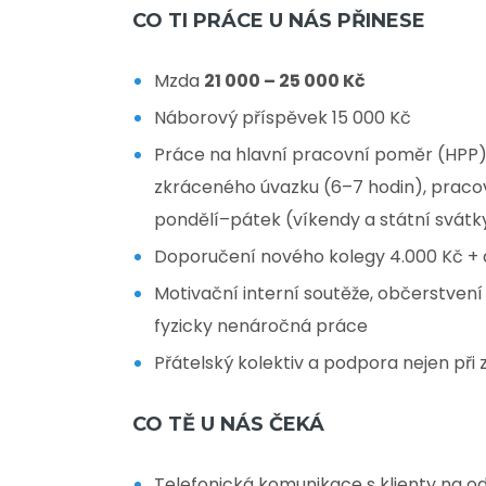
CO TI PRÁCE U NÁS PŘINESE
Mzda
21 000 – 25 000 Kč
Náborový příspěvek 15 000 Kč
Práce na hlavní pracovní poměr (HPP)
zkráceného úvazku (6–7 hodin), praco
pondělí–pátek (víkendy a státní svátk
Doporučení nového kolegy 4.000 Kč + 
Motivační interní soutěže, občerstvení
fyzicky nenáročná práce
Přátelský kolektiv a podpora nejen při
CO TĚ U NÁS ČEKÁ
Telefonická komunikace s klienty na od