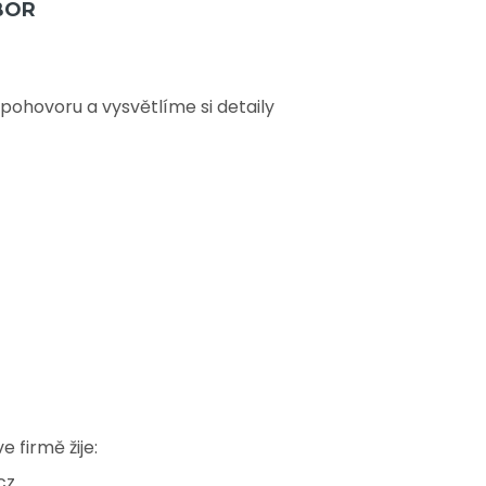
BOR
ohovoru a vysvětlíme si detaily
 firmě žije:
cz