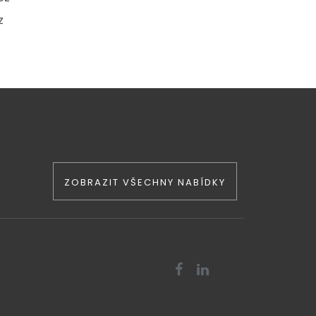
z
ZOBRAZIT VŠECHNY NABÍDKY

