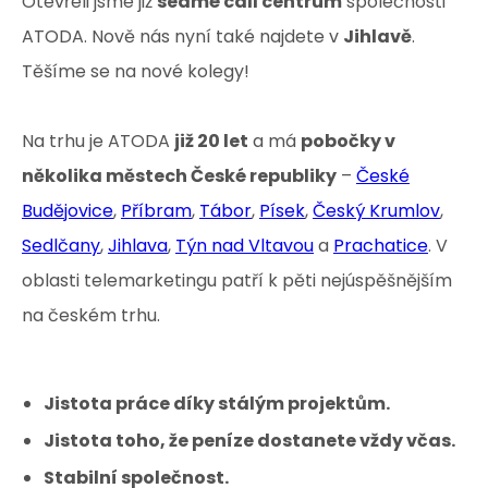
Otevřeli jsme již
sedmé call centrum
společnosti
ATODA. Nově nás nyní také najdete v
Jihlavě
.
Těšíme se na nové kolegy!
Na trhu je ATODA
již 20 let
a má
pobočky v
několika městech České republiky
–
České
Budějovice
,
Příbram
,
Tábor
,
Písek
,
Český Krumlov
,
Sedlčany
,
Jihlava
,
Týn nad Vltavou
a
Prachatice
. V
oblasti telemarketingu patří k pěti nejúspěšnějším
na českém trhu.
Jistota práce díky stálým projektům.
Jistota toho, že peníze dostanete vždy včas.
Stabilní společnost.