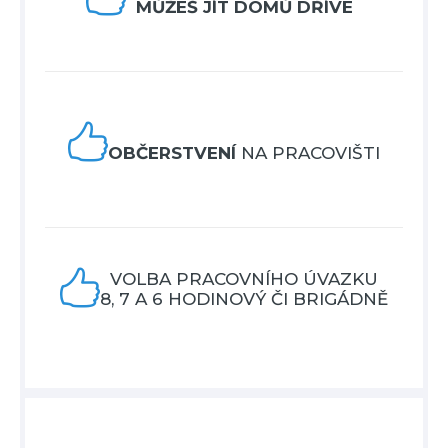
MŮŽEŠ JÍT DOMŮ DŘÍVE

OBČERSTVENÍ
NA PRACOVIŠTI

VOLBA PRACOVNÍHO ÚVAZKU
8, 7 A 6 HODINOVÝ ČI BRIGÁDNĚ