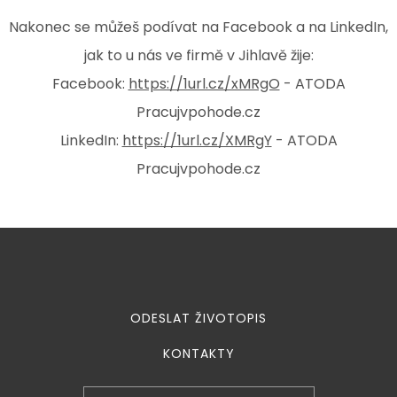
Nakonec se můžeš podívat na Facebook a na LinkedIn,
jak to u nás ve firmě v Jihlavě žije:
Facebook:
https://1url.cz/xMRgO
- ATODA
Pracujvpohode.cz
LinkedIn:
https://1url.cz/XMRgY
- ATODA
Pracujvpohode.cz
ODESLAT ŽIVOTOPIS
KONTAKTY